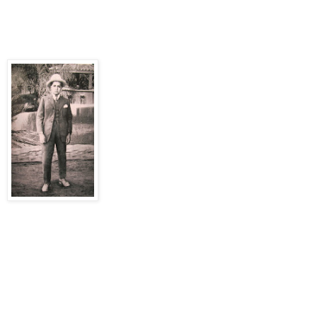
Después que don Abraham Muñoz le hizo la autopsia, la señora
Dolores Jaramillo, esposa de Naún, retiró el cadáver para velarlo
en su casa y al siguiente día darle cristiana sepultura.
¿Quién fue Naún Briones? ¡Naún Briones fue ladrón! Un
bandolero prófugo de la justicia. Perseguido por los gamonales
y terratenientes de esa época; pero muy querido especialmente
por la gente pobre del medio rural del cordón fronterizo entre
Ecuador y Perú.
Los adinerados y hacendados de ese entonces lo consideraban