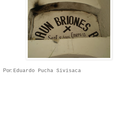
Por:
Eduardo Pucha Sivisaca
El 13 de enero del presente año se conmemora el octogésimo
primer aniversario de la muerte del bandolero social más buscado
por la justicia lojana en la década de los años treinta del siglo
anterior.
Este hecho sucedió allá en Sozoranga el 13 de enero de 1935 en
La Quebrada de Piedra Liza cuando recién cumplía 33 años de
edad.
Don José Miguel Ayala dice que ese día a las cinco de la mañana